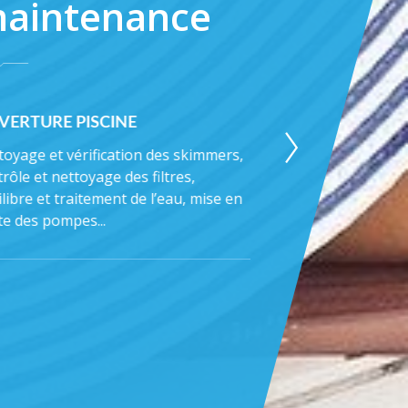
aintenance
VERTURE PISCINE
HIVERNAGE
toyage et vérification des skimmers,
Nettoyage de la piscine
rôle et nettoyage des filtres,
contrôle système hydr
libre et traitement de l’eau, mise en
nettoyage filtre et pomp
te des pompes...