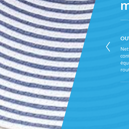
m
ADOUCISSEUR
OU
Essai des cycles de régénération,
Net
vérification vannes du by-pass,
cont
vérification du programmateur, contrôle
équi
hydrotimétrie...
rou